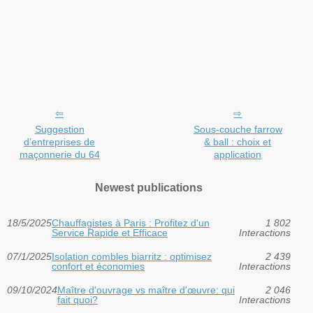
Suggestion
Sous-couche farrow
d’entreprises de
& ball : choix et
maçonnerie du 64
application
Newest publications
18/5/2025
Chauffagistes à Paris : Profitez d'un
1 802
Service Rapide et Efficace
Interactions
07/1/2025
Isolation combles biarritz : optimisez
2 439
confort et économies
Interactions
09/10/2024
Maître d'ouvrage vs maître d'œuvre: qui
2 046
fait quoi?
Interactions